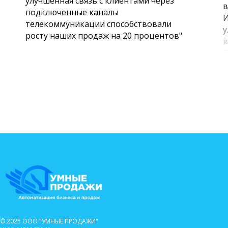
улучшенная связь с клиентами через
в
подключенные каналы
И
телекоммуникации способствовали
у
росту наших продаж на 20 процентов"
в
б
и
э
р
р
у
у
и
б
© 2025 ООО "УМНЫЕ ПРОДАЖИ"