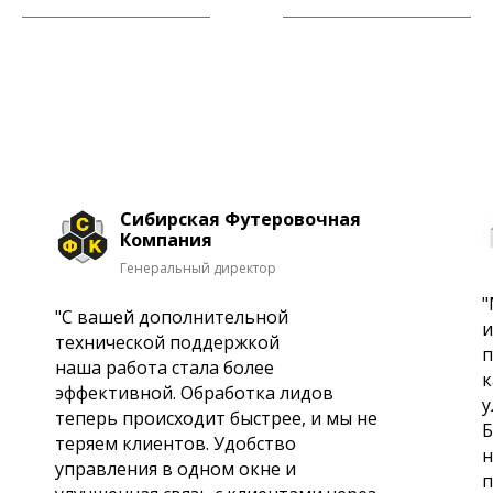
Сибирская Футеровочная
Компания
Генеральный директор
"
"С вашей дополнительной
и
технической поддержкой
п
наша работа стала более
к
эффективной. Обработка лидов
у
теперь происходит быстрее, и мы не
Б
теряем клиентов. Удобство
н
управления в одном окне и
п